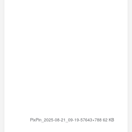
PixPin_2025-08-21_09-19-57643×788 62 KB