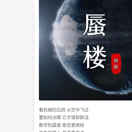
看机械的白鸽 从空中飞过
要如何点睛 它才堪称鲜活
数字的晨昏 是否更缤纷