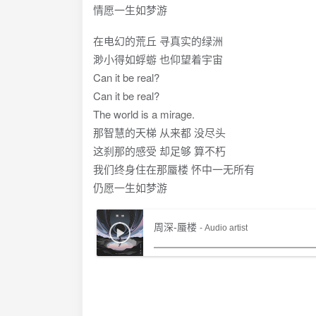
情愿一生如梦游
在电幻的荒丘 寻真实的绿洲
渺小得如蜉蝣 也仰望着宇宙
Can it be real?
Can it be real?
The world is a mirage.
那智慧的天梯 从来都 没尽头
这刹那的感受 却足够 算不朽
我们终身住在那蜃楼 怀中一无所有
仍愿一生如梦游
周深-蜃楼
- Audio artist