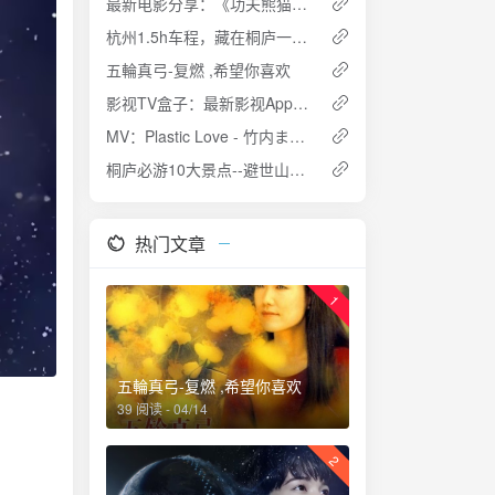
最新电影分享：《功夫熊猫4》[附1-4 4K资源]
杭州1.5h车程，藏在桐庐一座陶渊明笔下桃花源精品民宿丨厚院村舍
五輪真弓-复燃 ,希望你喜欢
影视TV盒子：最新影视App特别版，安卓+TV双端可用，内置源和播放源均有
MV：Plastic Love - 竹内まりや (竹内玛利亚)
桐庐必游10大景点--避世山野过向往的生活
热门文章
1
五輪真弓-复燃 ,希望你喜欢
39 阅读 - 04/14
2