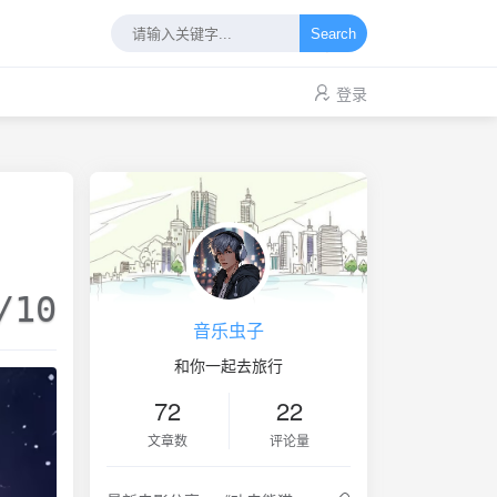
Search
登录
/10
音乐虫子
和你一起去旅行
72
22
文章数
评论量