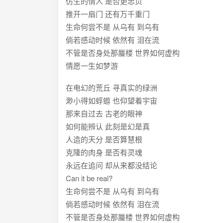
仿生的情人 是否更忠贞
推开一扇门 还有万千重门
生命何尝不是 从乌有 到乌有
倘若感动时候 依然有 泪在流
不管是否身处那蜃楼 世界如何虚构
情愿一生如梦游
在电幻的荒丘 寻真实的绿洲
渺小得如蜉蝣 也仰望着宇宙
那来自过去 古老的眼神
如何能辨认 此刻是幻是真
人造的天分 是否算慧根
克隆的肉身 是否有灵魂
永远在追问 却从来都没结论
Can it be real?
生命何尝不是 从乌有 到乌有
倘若感动时候 依然有 泪在流
不管是否身处那蜃楼 世界如何虚构