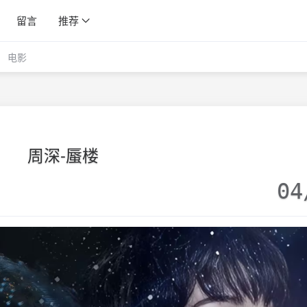
留言
推荐
电影
周深-蜃楼
04