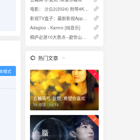
电影： 沙丘2(2024) 附带4K下载地址
影视TV盒子：最新影视App特别版，安卓+TV双端可用，内置源和播放源均有
Adagioo - Kamro [纯音乐]
桐庐必游10大景点--避世山野过向往的生活
热门文章
本模式
1
五輪真弓-复燃 ,希望你喜欢
39 阅读 - 04/14
2